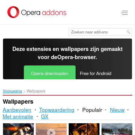
Naar
tekst
springen
Deze extensies en wallpapers zijn gemaakt
voor de
Opera-browser
.
Opera downloaden
Free for Android
Voorpagina
Wallpapers
Wallpapers
Aanbevolen
Topwaardering
Populair
Nieuw
Met animatie
GX