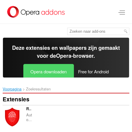
Naar
tekst
springen
Deze extensies en wallpapers zijn gemaakt
voor de
Opera-browser
.
Opera downloaden
Free for Android
Voorpagina
Zoekresultaten
Extensies
Random User-Agent
Aut
o...