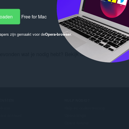
loaden
Free for Mac
apers zijn gemaakt voor de
Opera-browser
.
gevonden wat je nodig hebt? Bekijk dan de
Chrome Web 
IENSTEN
HULP NODIG?
d-ons
Help en ondersteuning
era account
Opera-blogs
Opera forums