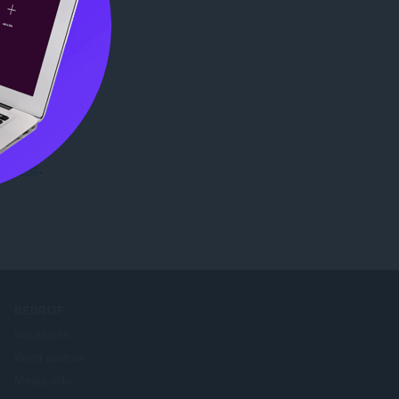
Store
.
BEDRIJF
Vacatures
Word partner
Media-info