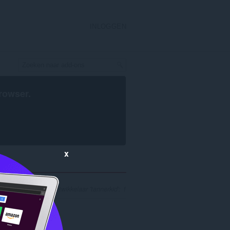
INLOGGEN
rowser
.
x
ekresultaten voor ontwikkelaar 'tannerkid': 1