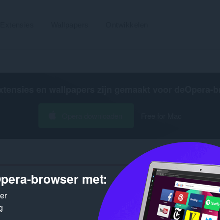
Extensies
Wallpapers
Ontwikkelen
xtensies en wallpapers zijn gemaakt voor de
Opera-b
Opera downloaden
Free for Mac
pera-browser met:
Aantal zo
ker
g