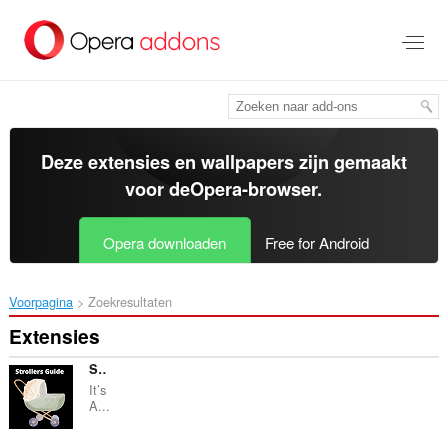
Naar
tekst
springen
Deze extensies en wallpapers zijn gemaakt
voor de
Opera-browser
.
Opera downloaden
Free for Android
Voorpagina
Zoekresultaten
Extensies
Stroller Sky
It’s
A...