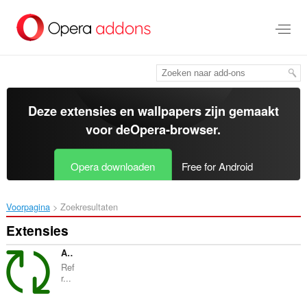
Naar
tekst
springen
Deze extensies en wallpapers zijn gemaakt
voor de
Opera-browser
.
Opera downloaden
Free for Android
Voorpagina
Zoekresultaten
Extensies
AutoTabRefresh
Ref
r...