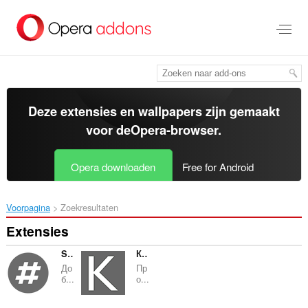
Naar
tekst
springen
Deze extensies en wallpapers zijn gemaakt
voor de
Opera-browser
.
Opera downloaden
Free for Android
Voorpagina
Zoekresultaten
Extensies
StyleMaster
Курс Валют
До
Пр
б...
о...