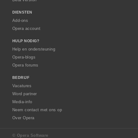
n
n
:
:
DIENSTEN
Add-ons
Opera account
HULP NODIG?
Help en ondersteuning
Opera-blogs
Opera forums
BEDRIJF
Vacatures
Word partner
Media-info
Neem contact met ons op
Over Opera
© Opera Software