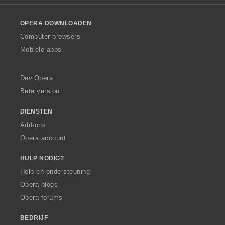
a
a
r
r
r
r
l
n
n
n
n
a
a
i
i
i
i
o
:
:
:
:
r
r
n
n
n
n
OPERA DOWNLOADEN
w
d
d
g
g
g
g
O
Computer-browsers
e
e
e
e
e
e
p
r
r
Mobiele apps
n
n
n
n
e
i
i
:
:
:
:
r
n
n
a
Dev.Opera
g
g
e
e
Beta version
n
n
:
:
DIENSTEN
Add-ons
Opera account
HULP NODIG?
Help en ondersteuning
Opera-blogs
Opera forums
BEDRIJF