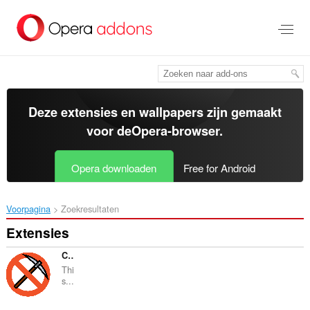
Naar
tekst
springen
Deze extensies en wallpapers zijn gemaakt
voor de
Opera-browser
.
Opera downloaden
Free for Android
Voorpagina
Zoekresultaten
Extensies
CryptoStop
Thi
s...