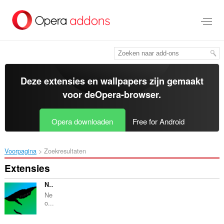
Naar
tekst
springen
Deze extensies en wallpapers zijn gemaakt
voor de
Opera-browser
.
Opera downloaden
Free for Android
Voorpagina
Zoekresultaten
Extensies
NeoBuxOx
Ne
o...