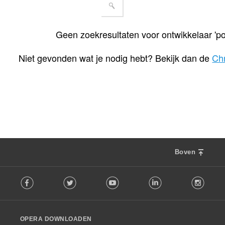
Geen zoekresultaten voor ontwikkelaar 'p
Niet gevonden wat je nodig hebt? Bekijk dan de
Ch
Boven
F
Facebook
Twitter
Youtube
LinkedIn
Instag
o
l
l
o
OPERA DOWNLOADEN
w