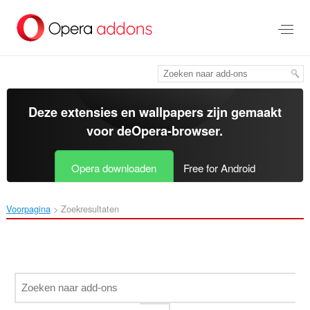
Naar
tekst
springen
Deze extensies en wallpapers zijn gemaakt
voor de
Opera-browser
.
Opera downloaden
Free for Android
Voorpagina
Zoekresultaten