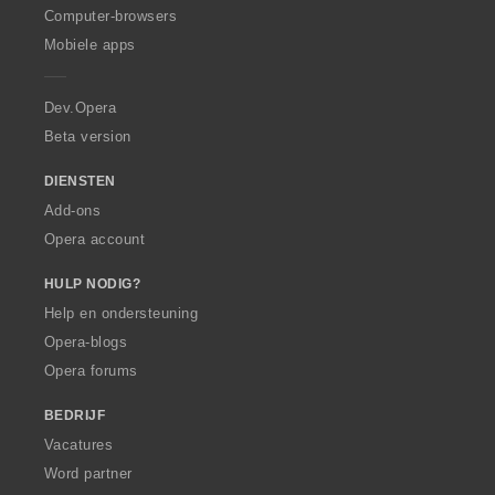
O
Computer-browsers
p
Mobiele apps
e
r
a
Dev.Opera
Beta version
DIENSTEN
Add-ons
Opera account
HULP NODIG?
Help en ondersteuning
Opera-blogs
Opera forums
BEDRIJF
Vacatures
Word partner