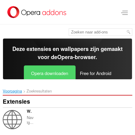
Naar
tekst
springen
Deze extensies en wallpapers zijn gemaakt
voor de
Opera-browser
.
Opera downloaden
Free for Android
Voorpagina
Zoekresultaten
Extensies
Web Panel
Nav
ig...