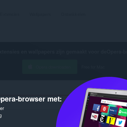
Extensies
Wallpapers
Ontwikkelen
xtensies en wallpapers zijn gemaakt voor de
Opera-b
Opera downloaden
Free for Mac
pera-browser met:
Aantal 
ker
g