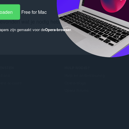
loaden
Free for Mac
gevonden wat je nodig hebt? Bekijk dan de
Chrome Web 
apers zijn gemaakt voor de
Opera-browser
.
IENSTEN
HULP NODIG?
d-ons
Help en ondersteuning
era account
Opera-blogs
Opera forums