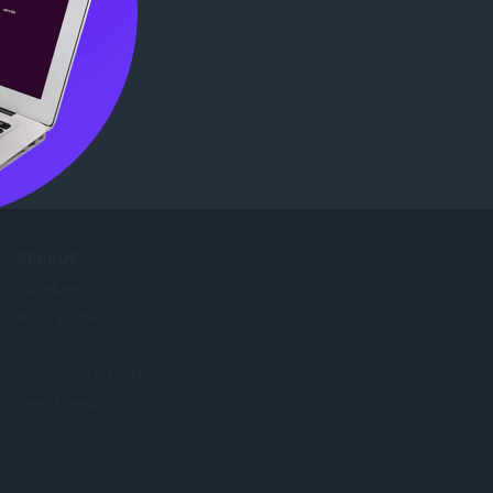
Store
.
BEDRIJF
Vacatures
Word partner
Media-info
Neem contact met ons op
Over Opera