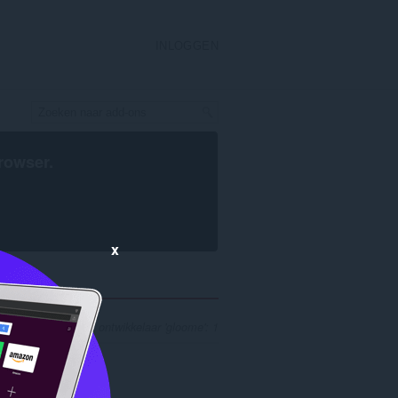
INLOGGEN
rowser
.
x
zoekresultaten voor ontwikkelaar 'gloome': 1