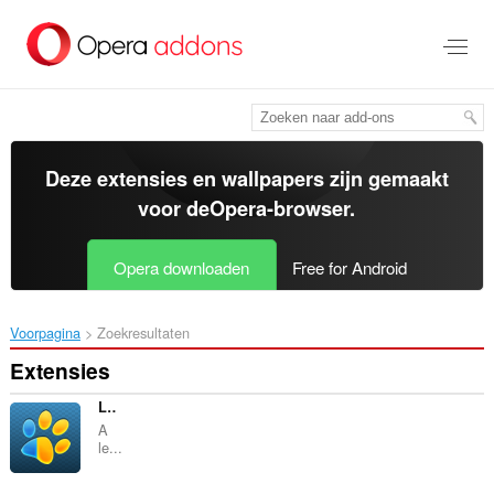
Naar
tekst
springen
Deze extensies en wallpapers zijn gemaakt
voor de
Opera-browser
.
Opera downloaden
Free for Android
Voorpagina
Zoekresultaten
Extensies
LinguaLeo Translator
A
le...