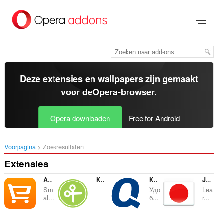
Naar
tekst
springen
Deze extensies en wallpapers zijn gemaakt
voor de
Opera-browser
.
Opera downloaden
Free for Android
Voorpagina
Zoekresultaten
Extensies
Aliexpress Кнопка
КупонБар
Кнопка для Quelle.ru
Japanese Word of the Day
Sm
Удо
Lea
al...
б...
r...