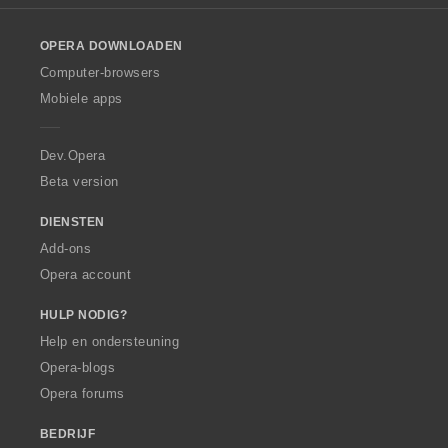
a
a
r
r
r
r
l
n
n
n
n
a
a
i
i
i
i
o
:
:
:
:
r
r
n
n
n
n
OPERA DOWNLOADEN
w
d
d
g
g
g
g
O
Computer-browsers
e
e
e
e
e
e
p
r
r
Mobiele apps
n
n
n
n
e
i
i
:
:
:
:
r
n
n
a
Dev.Opera
g
g
e
e
Beta version
n
n
:
:
DIENSTEN
Add-ons
Opera account
HULP NODIG?
Help en ondersteuning
Opera-blogs
Opera forums
BEDRIJF