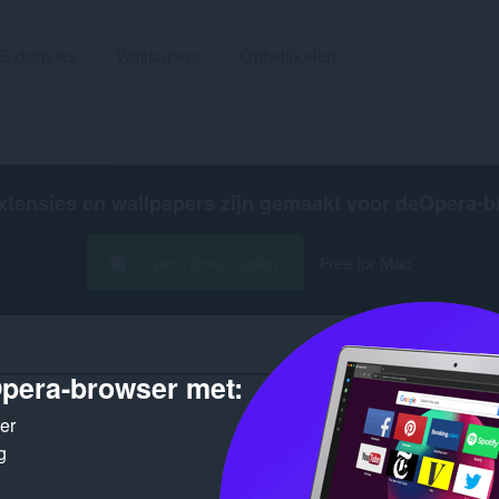
Extensies
Wallpapers
Ontwikkelen
xtensies en wallpapers zijn gemaakt voor de
Opera-b
Opera downloaden
Free for Mac
pera-browser met:
Aantal 
ker
g