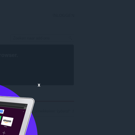
INLOGGEN
rowser
.
x
zoekresultaten voor ontwikkelaar 'cyberst': 1