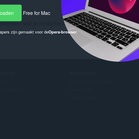
loaden
Free for Mac
gevonden wat je nodig hebt? Bekijk dan de
Chrome Web 
apers zijn gemaakt voor de
Opera-browser
.
IENSTEN
HULP NODIG?
d-ons
Help en ondersteuning
era account
Opera-blogs
Opera forums