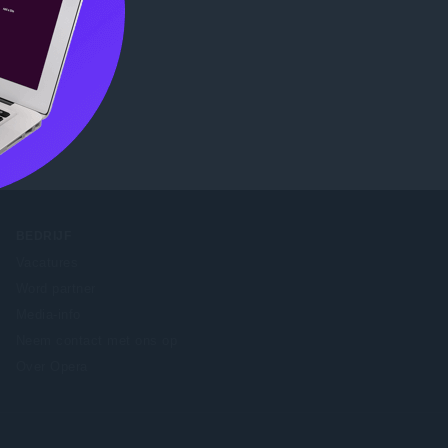
Store
.
BEDRIJF
Vacatures
Word partner
Media-info
Neem contact met ons op
Over Opera