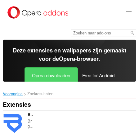
Naar
tekst
springen
Deze extensies en wallpapers zijn gemaakt
voor de
Opera-browser
.
Opera downloaden
Free for Android
Voorpagina
Zoekresultaten
Extensies
Bright VPN - secure, private, and free VPN
Bri
g...