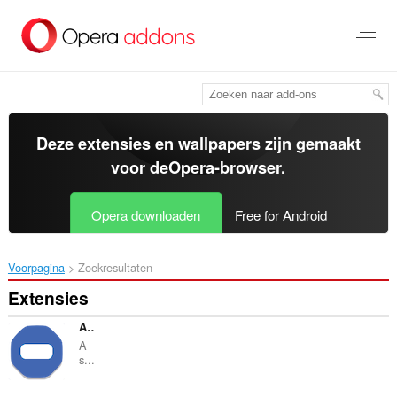
Naar
tekst
springen
Deze extensies en wallpapers zijn gemaakt
voor de
Opera-browser
.
Opera downloaden
Free for Android
Voorpagina
Zoekresultaten
Extensies
Adblocker for Facebook™ (sponsored posts)
A
s...