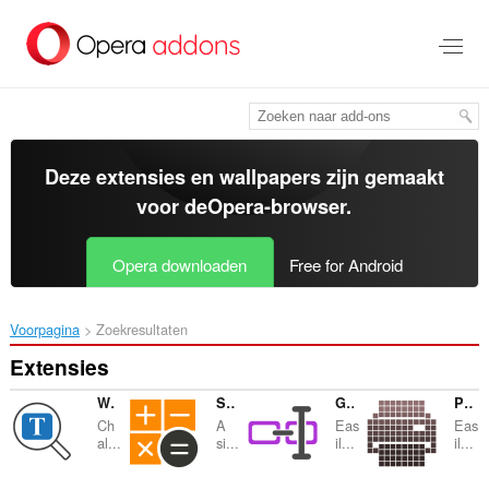
Naar
tekst
springen
Deze extensies en wallpapers zijn gemaakt
voor de
Opera-browser
.
Opera downloaden
Free for Android
Voorpagina
Zoekresultaten
Extensies
Word Search Puzzle
Simple Calculator
G URL Shortener
Print Button
Ch
A
Eas
Eas
al...
si...
il...
il...