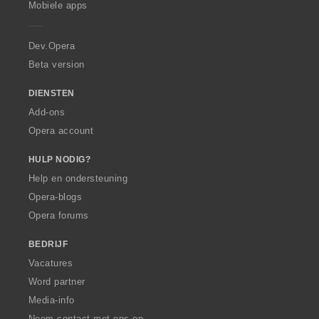
r
r
Mobiele apps
n
n
n
n
e
i
i
:
:
:
:
r
n
n
a
Dev.Opera
g
g
e
e
Beta version
n
n
:
:
DIENSTEN
Add-ons
Opera account
HULP NODIG?
Help en ondersteuning
Opera-blogs
Opera forums
BEDRIJF
Vacatures
Word partner
Media-info
Neem contact met ons op