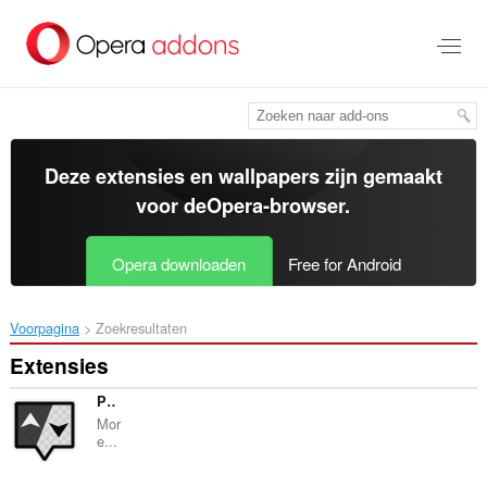
Naar
tekst
springen
Deze extensies en wallpapers zijn gemaakt
voor de
Opera-browser
.
Opera downloaden
Free for Android
Voorpagina
Zoekresultaten
Extensies
Picky
Mor
e...