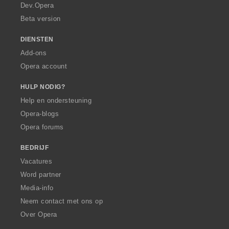
e
e
a
Dev.Opera
n
n
Beta version
:
:
DIENSTEN
Add-ons
Opera account
HULP NODIG?
Help en ondersteuning
Opera-blogs
Opera forums
BEDRIJF
Vacatures
Word partner
Media-info
Neem contact met ons op
Over Opera