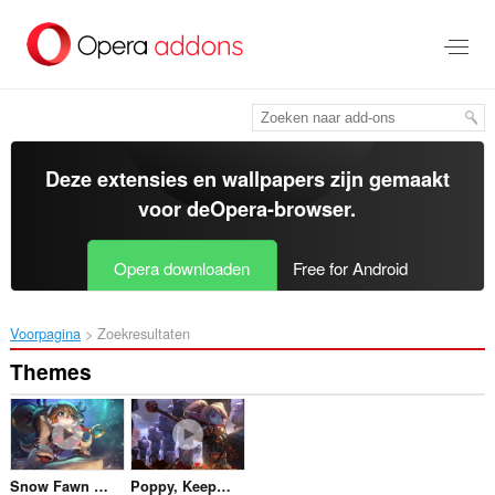
Naar
tekst
springen
Deze extensies en wallpapers zijn gemaakt
voor de
Opera-browser
.
Opera downloaden
Free for Android
Voorpagina
Zoekresultaten
Themes
Snow Fawn Poppy
Poppy, Keeper Of The Hammer