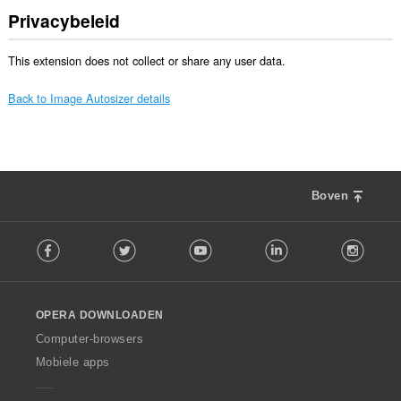
Privacybeleid
This extension does not collect or share any user data.
Back to Image Autosizer details
Boven
F
Facebook
Twitter
Youtube
LinkedIn
Instag
o
l
l
o
OPERA DOWNLOADEN
w
O
Computer-browsers
p
Mobiele apps
e
r