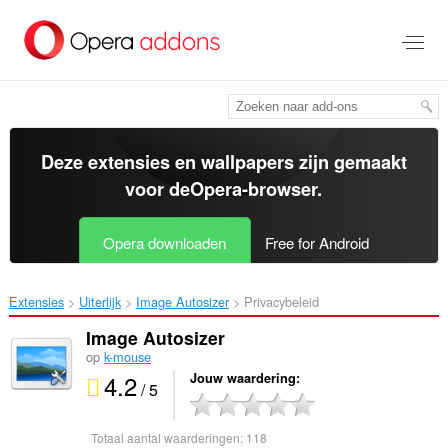
Naar
tekst
springen
Deze extensies en wallpapers zijn gemaakt
voor de
Opera-browser
.
Opera downloaden
Free for Android
Extensies
Uiterlijk
Image Autosizer‎
Privacybeleid
Image Autosizer
op
k-mouse
4.2
Jouw waardering
/ 5
Totaal aantal waarderingen:
118