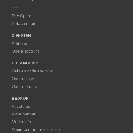
e
r
a
Dev.Opera
Beta version
DIENSTEN
Add-ons
Opera account
HULP NODIG?
Help en ondersteuning
Opera-blogs
Opera forums
BEDRIJF
Vacatures
Word partner
Media-info
Neem contact met ons op