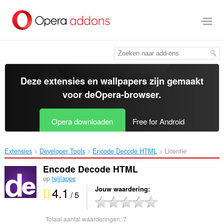
Naar
tekst
springen
Deze extensies en wallpapers zijn gemaakt
voor de
Opera-browser
.
Opera downloaden
Free for Android
Extensies
Developer Tools
Encode Decode HTML‎
Licentie
Encode Decode HTML
op
tejjiapps
4.1
Jouw waardering
/ 5
Totaal aantal waarderingen:
7