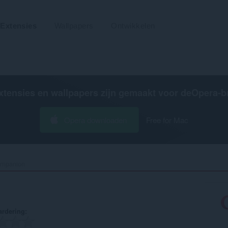
Extensies
Wallpapers
Ontwikkelen
xtensies en wallpapers zijn gemaakt voor de
Opera-b
Opera downloaden
Free for Mac
mpanion‎
rdering