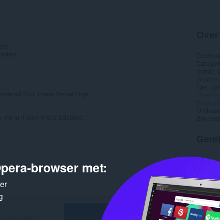
Over
ted
lected
Downlo
Categor
Versie
Grootte
Last up
rdered from inside the settings.
Licentie
Privacyb
Onderst
 menu if anything is selected...
Broncod
Gere
pera-browser met:
ker
g