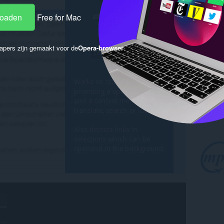
loaden
Free for Mac
apers zijn gemaakt voor de
Opera-browser
.