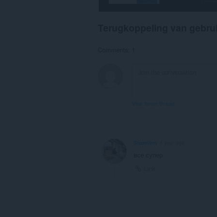
Terugkoppeling van gebru
Comments: 1
View forum thread
Stonninn
1 year ago
все супер
Link