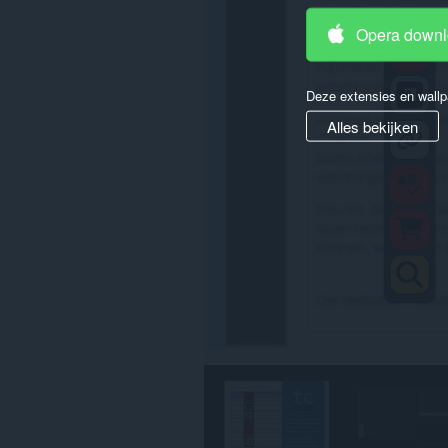
gegevens
op
Opera down
alle
websites.
Deze extensies en wallp
Alles bekijken