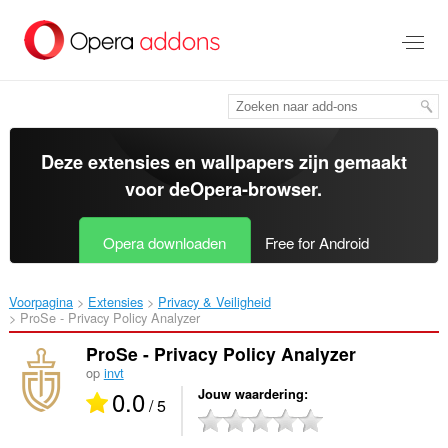
Naar
tekst
springen
Deze extensies en wallpapers zijn gemaakt
voor de
Opera-browser
.
Opera downloaden
Free for Android
Voorpagina
Extensies
Privacy & Veiligheid
ProSe - Privacy Policy Analyzer‎
ProSe - Privacy Policy Analyzer
op
invt
0.0
Jouw waardering
/ 5