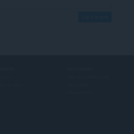
Log in to post
IENSTEN
HULP NODIG?
d-ons
Help en ondersteuning
era account
Opera-blogs
Opera forums