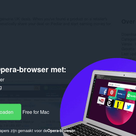
 genuine UK deals. When you've found a product on a retailer's
Over
tomatically share your deal on Pedlar and start earning money for
Downlo
Categor
Versie
Grootte
Last up
Licentie
Service 
pera-browser met:
Gere
ker
g
loaden
Free for Mac
apers zijn gemaakt voor de
Opera-browser
.