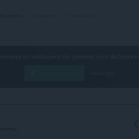
Extensies
Wallpapers
Ontwikkelen
xtensies en wallpapers zijn gemaakt voor de
Opera-b
Opera downloaden
Free for Mac
r‎
rdering