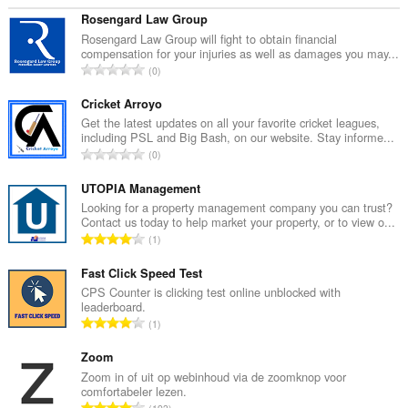
Rosengard Law Group
Rosengard Law Group will fight to obtain financial
compensation for your injuries as well as damages you may...
T
0
o
t
Cricket Arroyo
a
Get the latest updates on all your favorite cricket leagues,
including PSL and Big Bash, on our website. Stay informe...
a
T
0
l
o
a
t
UTOPIA Management
a
a
Looking for a property management company you can trust?
n
Contact us today to help market your property, or to view o...
a
t
T
1
l
a
o
a
l
t
Fast Click Speed Test
a
w
a
CPS Counter is clicking test online unblocked with
n
a
leaderboard.
a
t
T
a
1
l
a
o
r
a
l
t
Zoom
d
a
w
a
e
Zoom in of uit op webinhoud via de zoomknop voor
n
a
comfortabeler lezen.
a
r
t
T
a