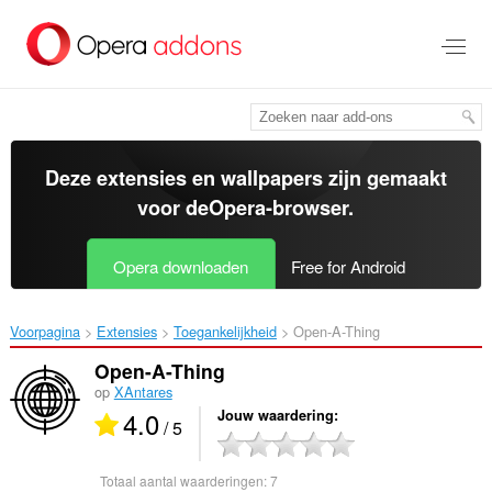
Naar
tekst
springen
Deze extensies en wallpapers zijn gemaakt
voor de
Opera-browser
.
Opera downloaden
Free for Android
Voorpagina
Extensies
Toegankelijkheid
Open-A-Thing‎
Open-A-Thing
op
XAntares
4.0
Jouw waardering
/ 5
Totaal aantal waarderingen:
7