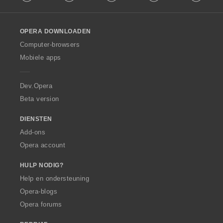
l
n
l
:
o
OPERA DOWNLOADEN
w
O
Computer-browsers
p
Mobiele apps
e
r
a
Dev.Opera
Beta version
DIENSTEN
Add-ons
Opera account
HULP NODIG?
Help en ondersteuning
Opera-blogs
Opera forums