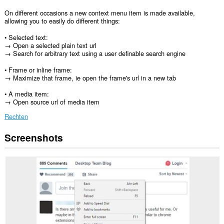
On different occasions a new context menu item is made available,
allowing you to easily do different things:
• Selected text:
→ Open a selected plain text url
→ Search for arbitrary text using a user definable search engine
• Frame or inline frame:
→ Maximize that frame, ie open the frame's url in a new tab
• A media item:
→ Open source url of media item
Rechten
Screenshots
Deze
extensie
kan
toegang
krijgen
tot
je
gegevens
op
alle
websites.