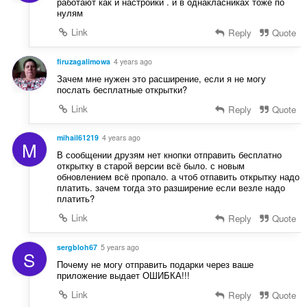
работают как и настройки . и в однакласниках тоже по
нулям
Link
Reply
Quote
firuzagalimowa
4 years ago
Зачем мне нужен это расширение, если я не могу
послать бесплатные открытки?
Link
Reply
Quote
mihail61219
4 years ago
M
В сообщении друзям нет кнопки отправить бесплатно
открытку в старой версии всё было. с новым
обновлением всё пропало. а чтоб отпавить открытку надо
платить. зачем тогда это разширение если везле надо
платить?
Link
Reply
Quote
sergbloh67
5 years ago
S
Почему не могу отправить подарки через ваше
приложение выдает ОШИБКА!!!
Link
Reply
Quote