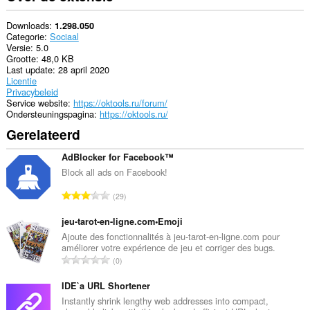
Downloads
1.298.050
Categorie
Sociaal
Versie
5.0
Grootte
48,0 KB
Last update
28 april 2020
Licentie
Privacybeleid
Service website
https://oktools.ru/forum/
Ondersteuningspagina
https://oktools.ru/
Gerelateerd
AdBlocker for Facebook™
Block all ads on Facebook!
T
29
o
t
jeu-tarot-en-ligne.com•Emoji
a
Ajoute des fonctionnalités à jeu-tarot-en-ligne.com pour
améliorer votre expérience de jeu et corriger des bugs.
a
T
0
l
o
a
t
IDE`a URL Shortener
a
a
Instantly shrink lengthy web addresses into compact,
n