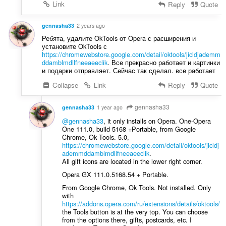
Link
Reply
Quote
gennasha33
2 years ago
Ребята, удалите OkTools от Opera с расширения и
установите OkTools с
https://chromewebstore.google.com/detail/oktools/jicldjademm
ddamblmdllfneeaeeclik
. Все прекрасно работает и картинки
и подарки отправляет. Сейчас так сделал. все работает
Collapse
Link
Reply
Quote
gennasha33
gennasha33
1 year ago
@gennasha33
, it only installs on Opera. One-Opera
One 111.0, build 5168 +Portable, from Google
Chrome, Ok Tools. 5.0,
https://chromewebstore.google.com/detail/oktools/jicldj
ademmddamblmdllfneeaeeclik
.
All gift icons are located in the lower right corner.
Opera GX 111.0.5168.54 + Portable.
From Google Chrome, Ok Tools. Not installed. Only
with
https://addons.opera.com/ru/extensions/details/oktools/
the Tools button is at the very top. You can choose
from the options there, gifts, postcards, etc. I