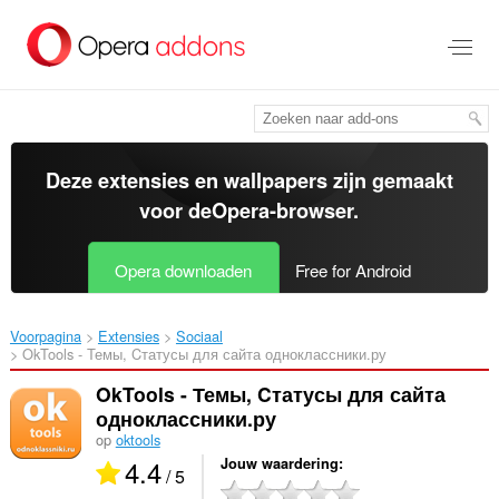
Naar
tekst
springen
Deze extensies en wallpapers zijn gemaakt
voor de
Opera-browser
.
Opera downloaden
Free for Android
Voorpagina
Extensies
Sociaal
OkTools - Темы, Cтатусы для сайта одноклассники.ру‎
OkTools - Темы, Cтатусы для сайта
одноклассники.ру
op
oktools
4.4
Jouw waardering
/ 5