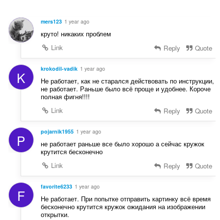
e
e
a
r
n
a
i
mers123
1 year ago
:
r
n
круто! никаких проблем
d
g
e
Link
Reply
Quote
e
r
n
i
krokodil-vadik
1 year ago
:
K
n
Не работает, как не старался действовать по инструкции,
g
не работает. Раньше было всё проще и удобнее. Короче
e
полная фигня!!!!
n
Link
Reply
Quote
:
pojarnik1955
1 year ago
P
не работает раньше все было хорошо а сейчас кружок
крутится бесконечно
Link
Reply
Quote
favorite6233
1 year ago
F
Не работает. При попытке отправить картинку всё время
бесконечно крутится кружок ожидания на изображении
открытки.