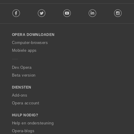
F
Facebook
Twitter
Youtube
LinkedIn
Instag
o
l
l
o
OPERA DOWNLOADEN
w
O
Computer-browsers
p
Mobiele apps
e
r
a
Dev.Opera
Beta version
DIENSTEN
Add-ons
Opera account
HULP NODIG?
Help en ondersteuning
Opera-blogs