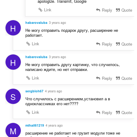
apologize. Transmit, Google
Link
Reply
Quote
habarovaluba
3 years ago
H
Не могу отправить подарок другу, расширение не
работает.
Link
Reply
Quote
habarovaluba
3 years ago
H
Не могу отправить другу картинку, что случилось,
написано ждите, но нет отправки.
Link
Reply
Quote
sergbloh67
4 years ago
S
Что случилось с расширением,установил а в
одноклассниках его нет????
Link
Reply
Quote
mihail61219
4 years ago
M
расширение не работает не грузит модули тоже не