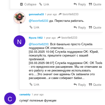
Collapse
Link
Reply
Quote
favorite6233
gennasha33
1 year ago
@favorite6233
да. Перестала работать.
Link
Reply
Quote
favorite6233
Nyura-1952
1 year ago
N
@favorite6233
: Всё банально просто Служба
поддержки ОК ответила..........................................
[02.03.2025 10:04] Служба поддержки OK: Юрий,
пожалуйста, пришлите скриншот с вашей
проблемой.
[03.03.2025 08:07] Служба поддержки OK: OK Tools
- это вредоносное расширение. Мы не отвечаем за
его работу и не рекомендуем использовать
его....Это значит они админы Ок забанили это
расширение...и сами собирают бабки...
Link
Reply
Quote
camaddy
1 year ago
C
супер! полезные функции