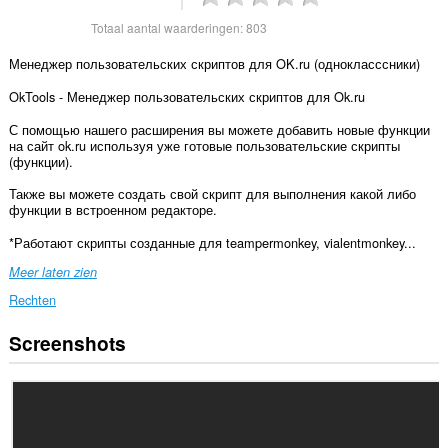
Totaal aantal waarderingen:
803
Менеджер пользовательских скриптов для OK.ru (однокласссники)
OkTools - Менеджер пользовательских скриптов для Ok.ru
С помощью нашего расширения вы можете добавить новые функции
на сайт ok.ru используя уже готовые пользовательские скрипты
(функции).
Также вы можете создать свой скрипт для выполнения какой либо
функции в встроенном редакторе.
*Работают скрипты созданные для teampermonkey, vialentmonkey...
Meer laten zien
Rechten
Screenshots
Deze
extensie
kan
toegang
krijgen
tot
je