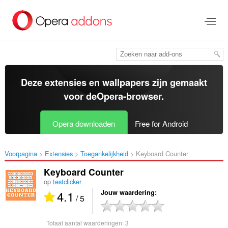
Naar
tekst
springen
Deze extensies en wallpapers zijn gemaakt
voor de
Opera-browser
.
Opera downloaden
Free for Android
Voorpagina
Extensies
Toegankelijkheid
Keyboard Counter‎
Keyboard Counter
op
testclicker
4.1
Jouw waardering
/ 5
Totaal aantal waarderingen:
3