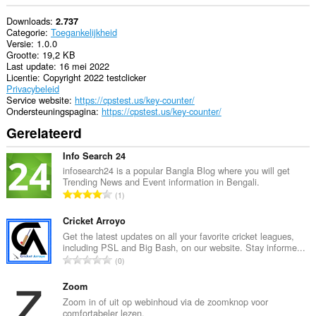
Downloads
2.737
Categorie
Toegankelijkheid
Versie
1.0.0
Grootte
19,2 KB
Last update
16 mei 2022
Licentie
Copyright 2022 testclicker
Privacybeleid
Service website
https://cpstest.us/key-counter/
Ondersteuningspagina
https://cpstest.us/key-counter/
Gerelateerd
Info Search 24
infosearch24 is a popular Bangla Blog where you will get
Trending News and Event information in Bengali.
T
1
o
t
Cricket Arroyo
a
Get the latest updates on all your favorite cricket leagues,
including PSL and Big Bash, on our website. Stay informe...
a
T
0
l
o
a
t
Zoom
a
a
Zoom in of uit op webinhoud via de zoomknop voor
n
comfortabeler lezen.
a