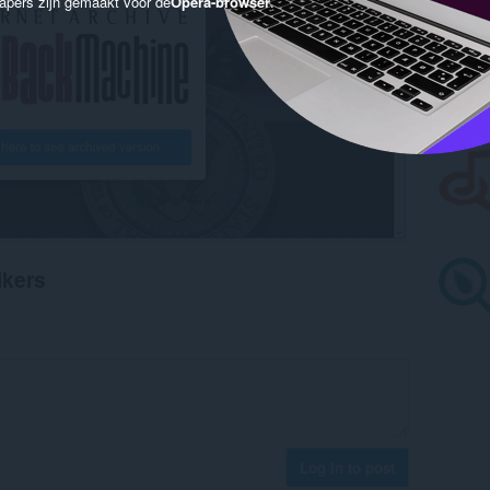
apers zijn gemaakt voor de
Opera-browser
.
ikers
Log in to post