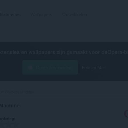
Extensies
Wallpapers
Ontwikkelen
xtensies en wallpapers zijn gemaakt voor de
Opera-b
Opera downloaden
Free for Mac
404 Wayback Machine‎
 Machine
rdering