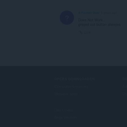
A Former User
6 years ago
?
Does Not Work..
greyed out button alwayes
Link
OPERA DOWNLOADEN
D
Computer-browsers
Ad
Mobiele apps
Op
Dev.Opera
Beta version