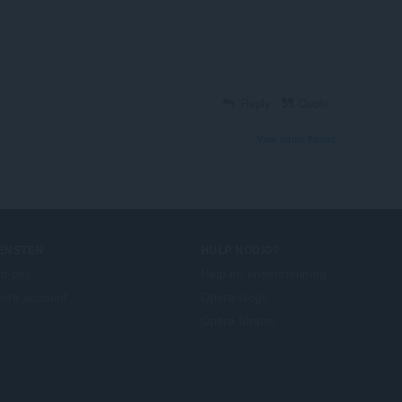
Reply
Quote
View forum thread
IENSTEN
HULP NODIG?
d-ons
Help en ondersteuning
era account
Opera-blogs
Opera forums