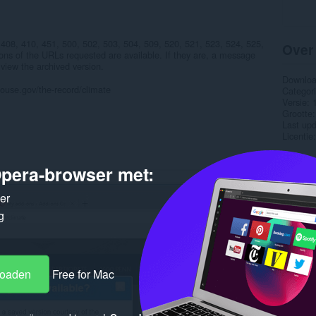
408, 410, 451, 500, 502, 503, 504, 509, 520, 521, 523, 524, 525,
Over
ions of the URLs requested are available. If they are, a message
 view the archived version.
Downlo
ehouse.gov/the-record/climate
Categor
Versie
Grootte
Last up
Licentie
Gere
pera-browser met:
ker
g
loaden
Free for Mac