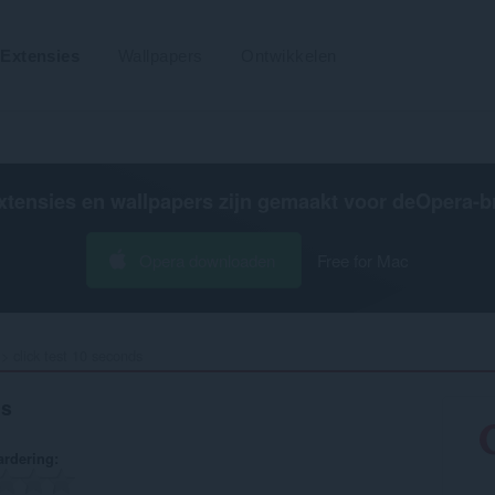
Extensies
Wallpapers
Ontwikkelen
xtensies en wallpapers zijn gemaakt voor de
Opera-b
Opera downloaden
Free for Mac
click test 10 seconds‎
ds
rdering