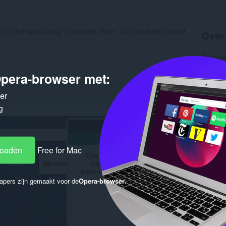
PS click speed using 10 Seconds Timer. This tool helps you test
Over
Downlo
Categor
Versie
pera-browser met:
Grootte
Last up
ker
Licentie
Privacyb
g
Service 
Onderst
Gere
loaden
Free for Mac
apers zijn gemaakt voor de
Opera-browser
.