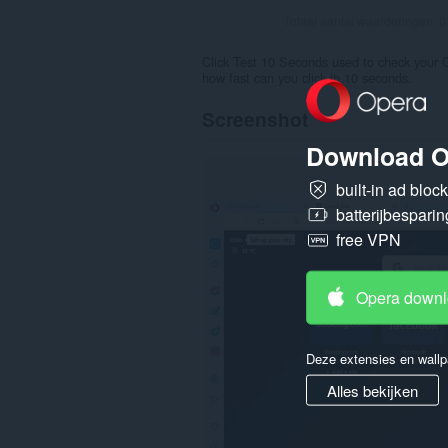
Totaal aantal waarderingen:
0
Click Test 10 Seconds used to check your C
how fast can you click in 10 seconds.
Screenshot
Download O
built-in ad bloc
batterijbesparin
free VPN
Opera down
Deze extensies en wallp
Alles bekijken