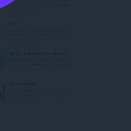
a
and easier to tap on a touch screen.
l
T
136
a
o
a
t
Zoom
n
a
Zoom in of uit op webinhoud via de
t
a
zoomknop voor comfortabeler lezen.
a
l
T
193
l
a
o
w
a
t
Blurry - Blur images & videos on web
a
n
a
Blur images on websites. Customize
a
t
a
based on domains. Have halal tours!
r
a
l
T
2
d
l
a
o
e
w
a
t
Cricket Arroyo
r
a
n
a
Get the latest updates on all your
i
a
t
a
favorite cricket leagues, including P...
n
r
a
l
T
0
g
d
l
a
o
e
e
w
a
t
n
r
a
n
a
:
i
a
t
a
n
r
a
l