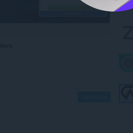
ikers
Log in to post