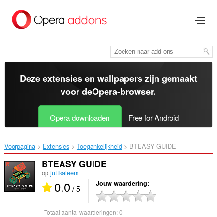
Naar
tekst
springen
Deze extensies en wallpapers zijn gemaakt
voor de
Opera-browser
.
Opera downloaden
Free for Android
Voorpagina
Extensies
Toegankelijkheid
BTEASY GUIDE‎
BTEASY GUIDE
op
juttkaleem
0.0
Jouw waardering
/ 5
Totaal aantal waarderingen:
0