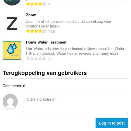
t
T
1
l
a
o
a
l
t
Zoom
a
w
a
Zoom in of uit op webinhoud via de zoomknop voor
n
a
comfortabeler lezen.
a
t
T
a
193
l
a
o
r
a
l
t
Home Water Treatment
d
a
w
a
e
Our Website is provide you honest reviews about the Water
n
a
Filtration product, Water heater reviews and many more.
a
r
t
T
a
0
l
i
a
o
r
a
n
l
t
d
Terugkoppeling van gebruikers
a
g
w
a
e
n
e
a
a
r
t
n
a
Comments: 0
l
i
a
:
r
a
n
l
d
a
g
w
e
n
e
a
r
t
n
a
i
a
:
r
n
l
Log in to post
d
g
w
e