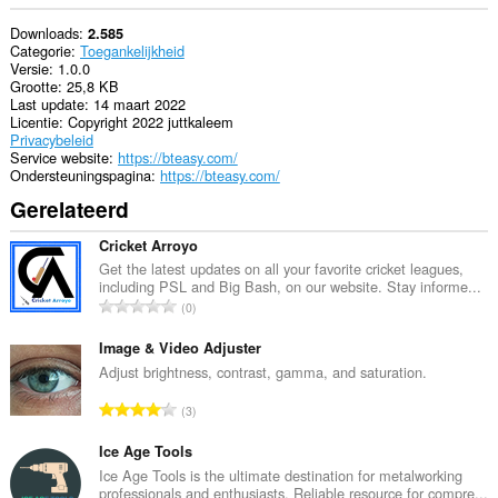
Downloads
2.585
Categorie
Toegankelijkheid
Versie
1.0.0
Grootte
25,8 KB
Last update
14 maart 2022
Licentie
Copyright 2022 juttkaleem
Privacybeleid
Service website
https://bteasy.com/
Ondersteuningspagina
https://bteasy.com/
Gerelateerd
Cricket Arroyo
Get the latest updates on all your favorite cricket leagues,
including PSL and Big Bash, on our website. Stay informe...
T
0
o
t
Image & Video Adjuster
a
Adjust brightness, contrast, gamma, and saturation.
a
T
3
l
o
a
t
Ice Age Tools
a
a
Ice Age Tools is the ultimate destination for metalworking
n
professionals and enthusiasts. Reliable resource for compre...
a