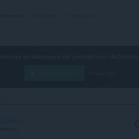
Extensies
Wallpapers
Ontwikkelen
xtensies en wallpapers zijn gemaakt voor de
Opera-b
Opera downloaden
Free for Mac
Brie‎
f7675f99c394
rdering