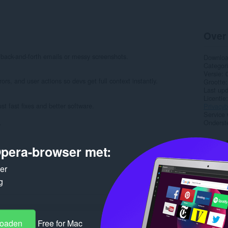
Over
ack-and-forth emails or messy screenshots.
Downlo
Categor
Versie
ors, and user actions so devs get full context instantly.
Grootte
Last up
Licentie
t fast fixes and better software.
Privacyb
Service 
.
Onderst
Gere
pera-browser met:
ker
g
loaden
Free for Mac