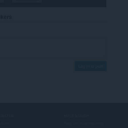
ikers
Log in to post
IENSTEN
HULP NODIG?
d-ons
Help en ondersteuning