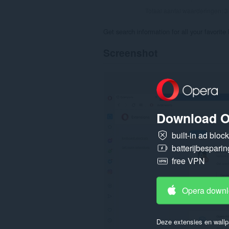
Totaal aantal waarderingen:
3
Get search information for all your favorite
Screenshot
Download O
built-in ad bloc
batterijbesparin
free VPN
Opera down
Deze extensies en wallp