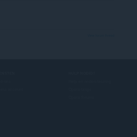
View forum thread
IENSTEN
HULP NODIG?
d-ons
Help en ondersteuning
era account
Opera-blogs
Opera forums