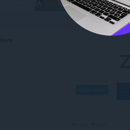
ikers
Log in to post
Reply
Quote