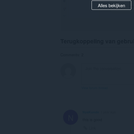
Alles bekijken
Terugkoppeling van gebru
Comments: 2
View forum thread
NyaKunde
1 year ago
N
this is good
Link