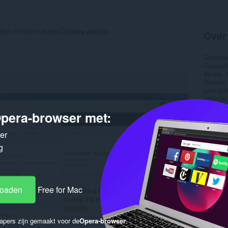
 Barn Find In Offroad Outlaws vehicles.
Over
Downlo
Categor
Versie
Grootte
Last up
Licentie
Privacyb
pera-browser met:
Service 
Onderst
ker
Gere
g
loaden
Free for Mac
apers zijn gemaakt voor de
Opera-browser
.