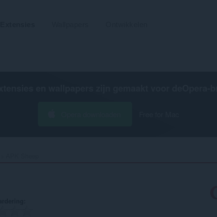
Extensies
Wallpapers
Ontwikkelen
xtensies en wallpapers zijn gemaakt voor de
Opera-b
Opera downloaden
Free for Mac
APK Sheep‎
rdering