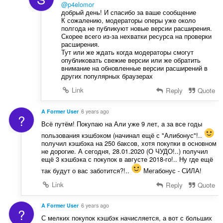
@p4elomor
добрый день! И спасибо за ваше сообщение
К сожалению, модераторы оперы уже около
полгода не публикуют новые версии расширения.
Скорее всего из-за нехватки ресурса на проверки
расширения.
Тут или же ждать когда модераторы смогут
опубликовать свежие версии или же обратить
внимание на обновленные версии расширений в
других популярных браузерах
Link
Reply
Quote
A Former User
6 years ago
?
Всё путём! Покупаю на Али уже 9 лет, а за все годы
пользования кэшбэком (начинал ещё с "Алибонус"!..
получил кэшбэка на 250 баксов, хотя покупки в основном
не дорогие. А сегодня, 28.01.2020 (О ЧУДО!..) получил
ещё 3 кэшбэка с покупок в августе 2018-го!.. Ну где ещё
так будут о вас заботится?!..
Мегабонус - СИЛА!
Link
Reply
Quote
A Former User
6 years ago
?
С мелких покупок кэшбэк начисляется, а вот с больших