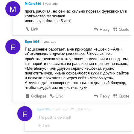
i
MiGera666
1 year ago
:
M
n
прога рабочая, но сейчас сильно порезан функционал и
g
количество магазинов
e
использую больше 5 лет)
n
Link
Reply
Quote
:
Egor1095
1 year ago
E
Расширение работает, мне приходил кешбэк с «Али»,
«Ситилинка» и других магазинов. Чтобы кешбэк
сработал, нужно читать условия получения и перед тем,
как перейти по ссылке из расширения (причем не важно,
«Мегабонус» или другой сервис кешбэка), нужно
почистить куки, иначе сохраняются куки с других сайтов
и покупка проходит не через сайт «Мегабонуса».
А лучше для расширения оставьте отдельный браузер,
чтобы каждый раз не чистить куки
Collapse
Link
Reply
Quote
Egor1095
Egor1095
1 year ago
E
This post is deleted!
Link