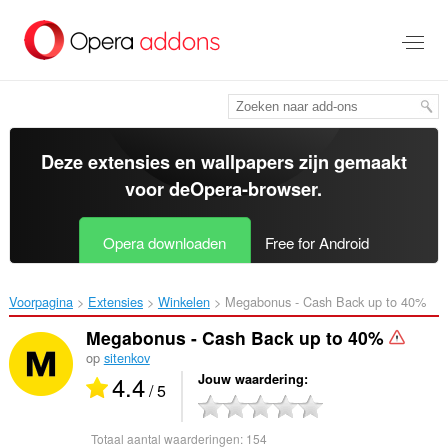
Naar
tekst
springen
Deze extensies en wallpapers zijn gemaakt
voor de
Opera-browser
.
Opera downloaden
Free for Android
Voorpagina
Extensies
Winkelen
Megabonus - Cash Back up to 40%‎
Megabonus - Cash Back up to 40%
op
sitenkov
4.4
Jouw waardering
/ 5
Totaal aantal waarderingen:
154