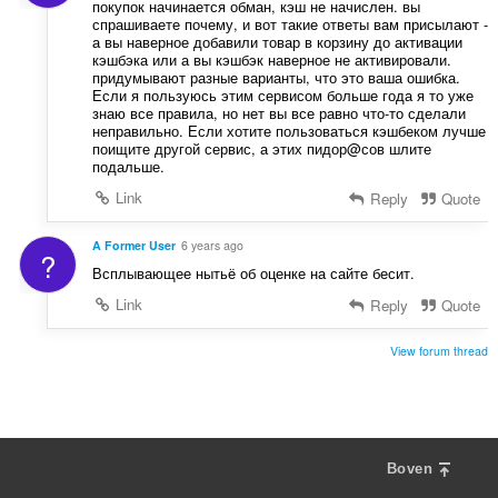
покупок начинается обман, кэш не начислен. вы
спрашиваете почему, и вот такие ответы вам присылают -
а вы наверное добавили товар в корзину до активации
кэшбэка или а вы кэшбэк наверное не активировали.
придумывают разные варианты, что это ваша ошибка.
Если я пользуюсь этим сервисом больше года я то уже
знаю все правила, но нет вы все равно что-то сделали
неправильно. Если хотите пользоваться кэшбеком лучше
поищите другой сервис, а этих пидор@сов шлите
подальше.
Link
Reply
Quote
A Former User
6 years ago
?
Всплывающее нытьё об оценке на сайте бесит.
Link
Reply
Quote
View forum thread
Boven