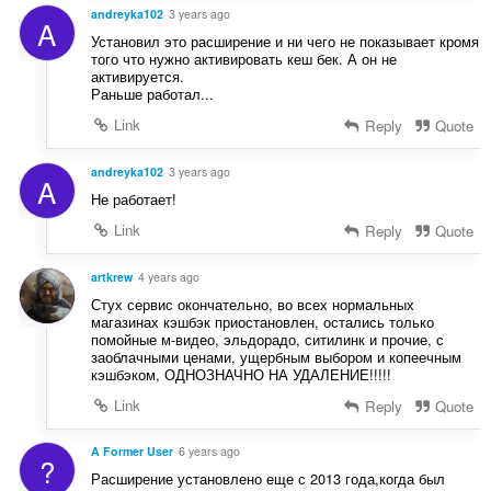
andreyka102
3 years ago
A
Установил это расширение и ни чего не показывает кромя
того что нужно активировать кеш бек. А он не
активируется.
Раньше работал...
Link
Reply
Quote
andreyka102
3 years ago
A
Не работает!
Link
Reply
Quote
artkrew
4 years ago
Стух сервис окончательно, во всех нормальных
магазинах кэшбэк приостановлен, остались только
помойные м-видео, эльдорадо, ситилинк и прочие, с
заоблачными ценами, ущербным выбором и копеечным
кэшбэком, ОДНОЗНАЧНО НА УДАЛЕНИЕ!!!!!
Link
Reply
Quote
A Former User
6 years ago
?
Расширение установлено еще с 2013 года,когда был