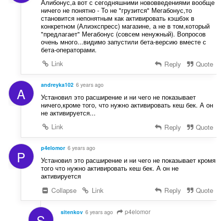
Алибонус,а вот с сегодняшними нововведениями вообще
ничего не понятно - То не "грузится" Мегабонус,то
становится непонятным как активировать кэшбэк в
конкретном (Алиэкспресс) магазине, а не в том,который
"предлагает" Мегабонус (совсем ненужный). Вопросов
очень много...видимо запустили бета-версию вместе с
бета-операторами.
Link
Reply
Quote
andreyka102
6 years ago
A
Установил это расширение и ни чего не показывает
ничего,кроме того, что нужно активировать кеш бек. А он
не активируется...
Link
Reply
Quote
p4elomor
6 years ago
P
Установил это расширение и ни чего не показывает кромя
того что нужно активировать кеш бек. А он не
активируется
Collapse
Link
Reply
Quote
p4elomor
sitenkov
6 years ago
S