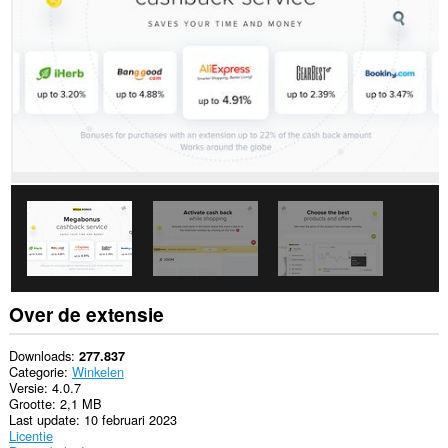
alle
websites.
Deze
extensie
kan
toegang
krijgen
tot
je
gegevens
op
sommige
websites.
This
extension
can
create
rich
Over de extensie
notifications
and
display
Downloads
277.837
them
Categorie
Winkelen
to
Versie
4.0.7
you
Grootte
2,1 MB
in
Last update
10 februari 2023
the
Licentie