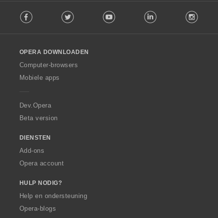
F
Facebook
Twitter
Youtube
LinkedIn
Instag
o
l
l
o
OPERA DOWNLOADEN
w
O
Computer-browsers
p
Mobiele apps
e
r
a
Dev.Opera
Beta version
DIENSTEN
Add-ons
Opera account
HULP NODIG?
Help en ondersteuning
Opera-blogs