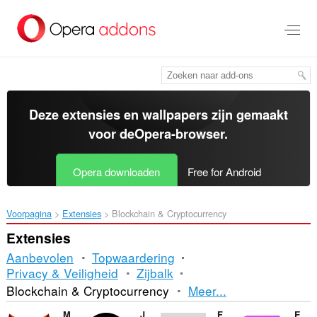
Naar
tekst
springen
Deze extensies en wallpapers zijn gemaakt
voor de
Opera-browser
.
Opera downloaden
Free for Android
Voorpagina
Extensies
Blockchain & Cryptocurrency
Extensies
Aanbevolen
Topwaardering
Privacy & Veiligheid
Zijbalk
Sorteren
Blockchain & Cryptocurrency
Meer...
en
MetaMask
Just Zcash Ticker PRO
Finshi Capital
Enkrypt