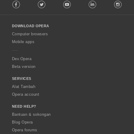
Facebook
Twitter
Youtube
LinkedIn
Instag
o
l
l
o
DOWNLOAD OPERA
w
O
Computer browsers
p
Mobile apps
e
r
a
Dev.Opera
Beta version
SERVICES
Alat Tambah
Opera account
NEED HELP?
Bantuan & sokongan
Blog Opera
Opera forums