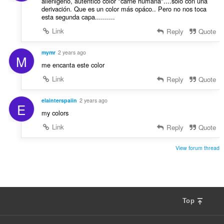
alienigeno, autentico color "carne humana"....sólo con una
derivación. Que es un color más opáco.. Pero no nos toca
esta segunda capa..........
Link
Reply
Quote
mymr
2 years ago
M
me encanta este color
Link
Reply
Quote
elainterspaiin
2 years ago
E
my colors
Link
Reply
Quote
View forum thread
Top
F