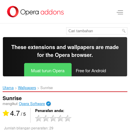
Langkau
ke
kandungan
utama
These extensions and wallpapers are made
for the
Opera browser
.
Muat turun Opera
Free for Android
Utama
Wallpapers
Sunrise‎
Sunrise
mengikut
Opera Software
4.7
Penarafan anda
/ 5
Jumlah bilangan penarafan:
29