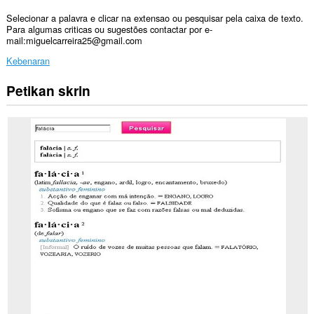
Selecionar a palavra e clicar na extensao ou pesquisar pela caixa de texto.
Para algumas criticas ou sugestões contactar por e-
mail:miguelcarreira25@gmail.com
Kebenaran
Petikan skrin
Sambungan
ini
dapat
mengakses
data
anda
di
semua
laman
web.
Sambungan
ini
dapat
mengakses
data
anda
di
beberapa
laman