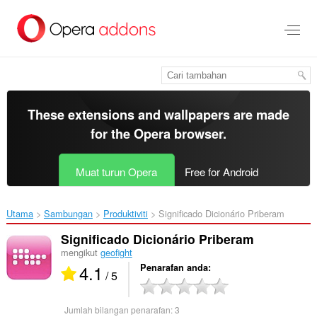
Langkau
ke
kandungan
utama
These extensions and wallpapers are made
for the
Opera browser
.
Muat turun Opera
Free for Android
Utama
Sambungan
Produktiviti
Significado Dicionário Priberam‎
Significado Dicionário Priberam
mengikut
geofight
4.1
Penarafan anda
/ 5
Jumlah bilangan penarafan:
3