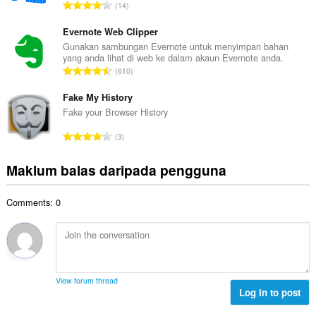
a
J
14
h
n
u
b
g
m
Evernote Web Clipper
i
a
l
Gunakan sambungan Evernote untuk menyimpan bahan
l
n
yang anda lihat di web ke dalam akaun Evernote anda.
a
a
J
p
610
h
n
u
e
b
g
m
Fake My History
n
i
a
l
a
Fake your Browser History
l
n
a
r
a
J
p
3
h
a
n
u
e
b
f
g
m
n
Maklum balas daripada pengguna
i
a
a
l
a
l
n
n
a
r
a
:
p
Comments: 0
h
a
n
e
b
f
g
n
i
a
a
a
l
n
n
r
a
:
p
a
n
e
View forum thread
f
g
Log in to post
n
a
a
a
n