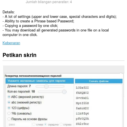
Jumlah bilangan penarafan:
4
Details:
- A lot of settings (upper and lower case, special characters and digits);
- Ability to create a Phrase based Password;
- Copying a password by one click;
- You may download all generated passwords in one file on a local
computer in one click.
Kebenaran
Petikan skrin
Sambungan
ini
dapat
mengakses
data
yang
anda
salin
dan
tampal.
This
extension
can
write
data