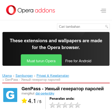
Langkau
ke
kandungan
utama
These extensions and wallpapers are made
for the
Opera browser
.
Muat turun Opera
Free for Android
Utama
Sambungan
Privasi & Keselamatan
GenPass - Умный генератор паролей‎
GenPass - Умный генератор паролей
mengikut
dai-pe4enbky
4.1
Penarafan anda
/ 5