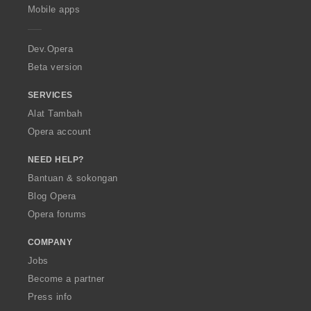
p
Mobile apps
e
r
a
Dev.Opera
Beta version
SERVICES
Alat Tambah
Opera account
NEED HELP?
Bantuan & sokongan
Blog Opera
Opera forums
COMPANY
Jobs
Become a partner
Press info