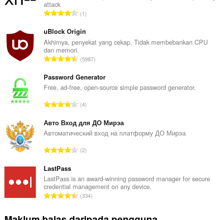
attack
J
1
u
m
uBlock Origin
l
Akhirnya, penyekat yang cekap. Tidak membebankan CPU
dan memori.
a
J
5987
h
u
b
m
Password Generator
i
l
Free, ad-free, open-source simple password generator.
l
a
a
J
4
h
n
u
b
g
m
Авто Вход для ДО Мирэа
i
a
l
Автоматический вход на платформу ДО Мирэа
l
n
a
a
J
p
2
h
n
u
e
b
g
m
LastPass
n
i
a
l
a
LastPass is an award-winning password manager for secure
l
n
credential management on any device.
a
r
a
J
p
334
h
a
n
u
e
b
f
g
m
n
Maklum balas daripada pengguna
i
a