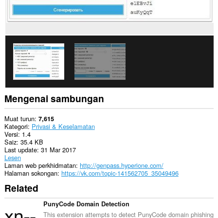
into
the
clipboard.
Mengenai sambungan
Muat turun
7,615
Kategori
Privasi & Keselamatan
Versi
1.4
Saiz
35.4 KB
Last update
31 Mar 2017
Lesen
Laman web perkhidmatan
http://genpass.hyperione.com/
Halaman sokongan
https://vk.com/topic-141562705_35049496
Related
PunyCode Domain Detection
This extension attempts to detect PunyCode domain phishing