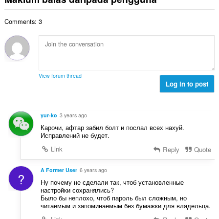
a
l
a
l
n
n
a
r
a
:
p
Comments: 3
h
a
n
e
b
f
g
n
i
a
a
a
l
n
n
r
a
:
p
a
n
e
View forum thread
f
g
Log in to post
n
a
a
a
n
n
r
:
p
a
yur-ko
3 years ago
e
f
Карочи, афтар забил болт и послал всех нахуй.
n
a
Исправлений не будет.
a
n
Link
Reply
Quote
r
:
a
f
A Former User
6 years ago
?
a
Ну почему не сделали так, чтоб установленные
n
настройки сохранялись?
Было бы неплохо, чтоб пароль был сложным, но
:
читаемым и запоминаемым без бумажки для владельца.