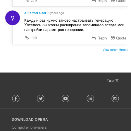
Link
Reply
Quote
A Former User
6 years ago
?
Каждый раз нужно заново настраивать генерацию.
Хотелось бы чтобы расширение запоминало всегда мои
настройки параметров генерации.
Link
Reply
Quote
View forum thread
Top
F
Facebook
Twitter
Youtube
LinkedIn
Instag
o
l
l
o
DOWNLOAD OPERA
w
O
Computer browsers