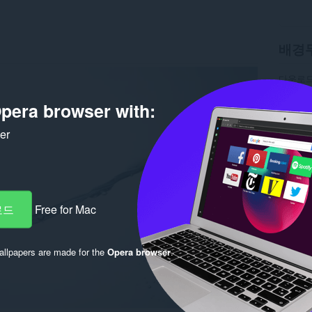
배경
다운로드
버전
1.
크기
12
pera browser with:
최종 업
라이선
ker
로드
Free for Mac
llpapers are made for the
Opera browser
.