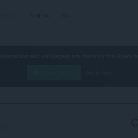
확장 기능
배경무늬
개발
extensions and wallpapers are made for the
Opera b
Opera 다운로드
Free for Mac