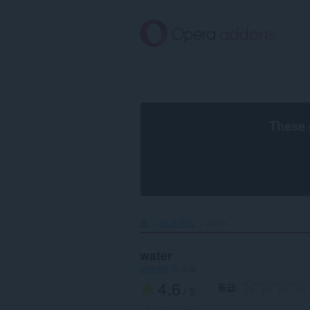
메
인
콘
텐
츠
로
건
너
뜀
These 
홈
배경무늬
water‎
water
orobert
프로필
4.6
등급
/ 5
총 등급 수:
60