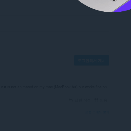
로그인해서 게시
 but it is not animated on my mac (MacBook Air) but works fine on
답변 작성
인용
포럼 스레드 보기