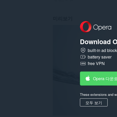
미리보기
Download O
built-in ad bloc
battery saver
free VPN
Opera 다운
These extensions and wa
모두 보기