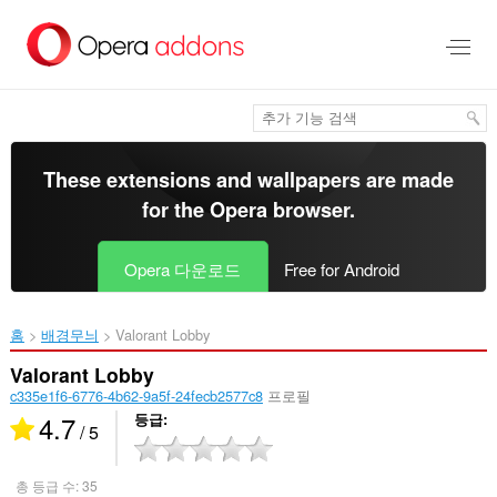
메
인
콘
텐
츠
로
건
너
These extensions and wallpapers are made
뜀
for the
Opera browser
.
Opera 다운로드
Free for Android
홈
배경무늬
Valorant Lobby‎
Valorant Lobby
c335e1f6-6776-4b62-9a5f-24fecb2577c8
프로필
4.7
등급
/ 5
총 등급 수:
35