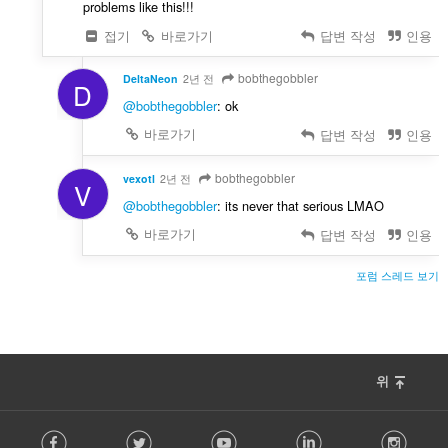
problems like this!!!
접기
바로가기
답변 작성
인용
bobthegobbler
DeltaNeon
2년 전
D
@bobthegobbler
: ok
바로가기
답변 작성
인용
bobthegobbler
vexotl
2년 전
V
@bobthegobbler
: its never that serious LMAO
바로가기
답변 작성
인용
포럼 스레드 보기
위
F
Facebook
Twitter
Youtube
LinkedIn
Instag
o