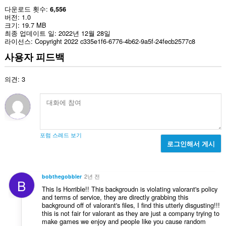
다운로드 횟수
6,556
버전
1.0
크기
19.7 MB
최종 업데이트 일
2022년 12월 28일
라이선스
Copyright 2022 c335e1f6-6776-4b62-9a5f-24fecb2577c8
사용자 피드백
의견: 3
포럼 스레드 보기
로그인해서 게시
bobthegobbler
2년 전
B
This Is Horrible!! This backgroudn is violating valorant's policy
and terms of service, they are directly grabbing this
background off of valorant's files, I find this utterly disgusting!!!
this is not fair for valorant as they are just a company trying to
make games we enjoy and people like you cause random