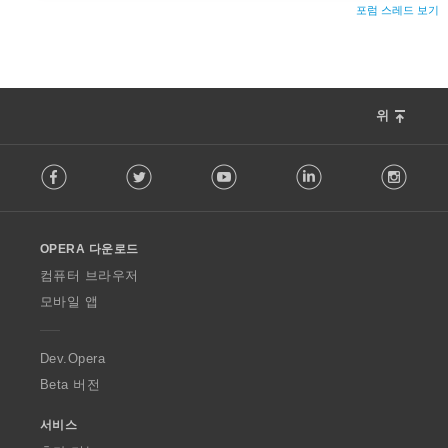
포럼 스레드 보기
위
F
Facebook
Twitter
Youtube
LinkedIn
Instag
o
l
l
o
OPERA 다운로드
w
O
컴퓨터 브라우저
p
모바일 앱
e
r
a
Dev.Opera
Beta 버전
서비스