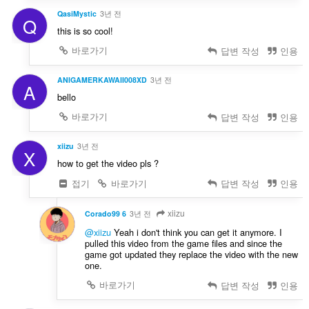
QasiMystic
3년 전
Q
this is so cool!
바로가기
답변 작성
인용
ANIGAMERKAWAII008XD
3년 전
A
bello
바로가기
답변 작성
인용
xiizu
3년 전
X
how to get the video pls ?
접기
바로가기
답변 작성
인용
xiizu
Corado99 6
3년 전
@xiizu
Yeah i don't think you can get it anymore. I
pulled this video from the game files and since the
game got updated they replace the video with the new
one.
바로가기
답변 작성
인용