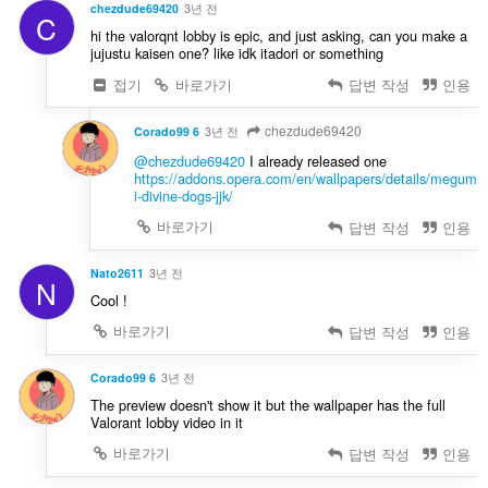
chezdude69420
3년 전
C
hi the valorqnt lobby is epic, and just asking, can you make a
jujustu kaisen one? like idk itadori or something
접기
바로가기
답변 작성
인용
chezdude69420
Corado99 6
3년 전
@chezdude69420
I already released one
https://addons.opera.com/en/wallpapers/details/megum
i-divine-dogs-jjk/
바로가기
답변 작성
인용
Nato2611
3년 전
N
Cool !
바로가기
답변 작성
인용
Corado99 6
3년 전
The preview doesn't show it but the wallpaper has the full
Valorant lobby video in it
바로가기
답변 작성
인용