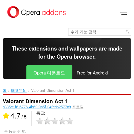
메
인
콘
텐
츠
로
건
너
These extensions and wallpapers are made
뜀
for the
Opera browser
.
Opera 다운로드
Free for Android
홈
배경무늬
Valorant Dimension Act 1‎
Valorant Dimension Act 1
c335e1f6-6776-4b62-9a5f-24fecb2577c8
프로필
4.7
등급
/ 5
총 등급 수:
85