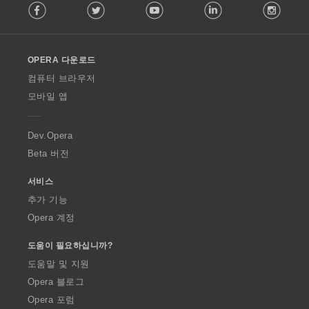
Facebook
Twitter
Youtube
LinkedIn
Instag
o
l
l
o
OPERA 다운로드
w
O
컴퓨터 브라우저
p
모바일 앱
e
r
a
Dev.Opera
Beta 버전
서비스
추가 기능
Opera 계정
도움이 필요하십니까?
도움말 및 지원
Opera 블로그
Opera 포럼