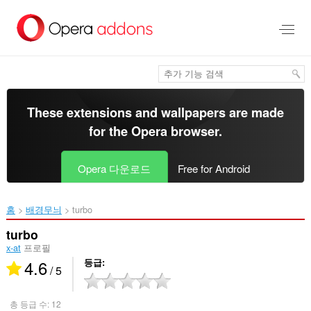
메
인
콘
텐
츠
로
건
너
These extensions and wallpapers are made
뜀
for the
Opera browser
.
Opera 다운로드
Free for Android
홈
배경무늬
turbo‎
turbo
x-at
프로필
4.6
등급
/ 5
총 등급 수:
12