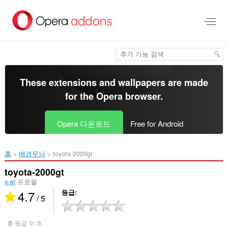
메
인
콘
텐
츠
로
건
너
These extensions and wallpapers are made
뜀
for the
Opera browser
.
Opera 다운로드
Free for Android
홈
배경무늬
toyota-2000gt‎
toyota-2000gt
x-at
프로필
4.7
등급
/ 5
총 등급 수:
6