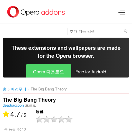
메
인
콘
텐
츠
로
건
너
These extensions and wallpapers are made
뜀
for the
Opera browser
.
Opera 다운로드
Free for Android
홈
배경무늬
The Big Bang Theory‎
The Big Bang Theory
deadraccoon
프로필
4.7
등급
/ 5
총 등급 수:
13