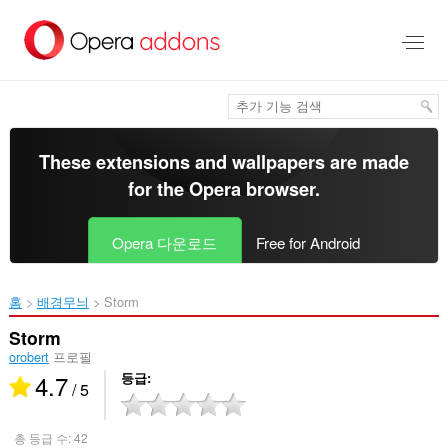
메
인
콘
텐
츠
로
건
너
These extensions and wallpapers are made
뜀
for the
Opera browser
.
Opera 다운로드
Free for Android
홈
배경무늬
Storm‎
Storm
orobert
프로필
4.7
등급
/ 5
총 등급 수:
42