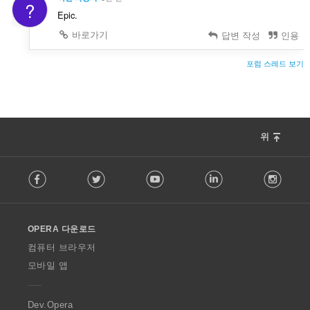
?
Epic.
바로가기
답변 작성
인용
포럼 스레드 보기
위
F
Facebook
Twitter
Youtube
LinkedIn
Instag
o
l
l
o
OPERA 다운로드
w
O
컴퓨터 브라우저
p
모바일 앱
e
r
a
Dev.Opera