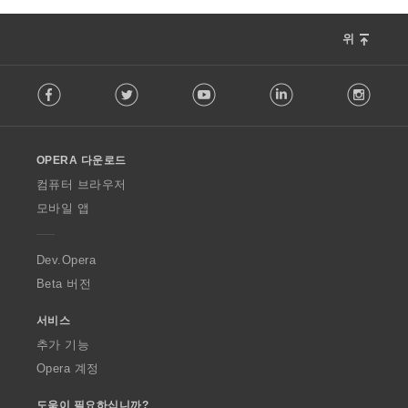
위
F
Facebook
Twitter
Youtube
LinkedIn
Instag
o
l
l
o
OPERA 다운로드
w
O
컴퓨터 브라우저
p
모바일 앱
e
r
a
Dev.Opera
Beta 버전
서비스
추가 기능
Opera 계정
도움이 필요하십니까?