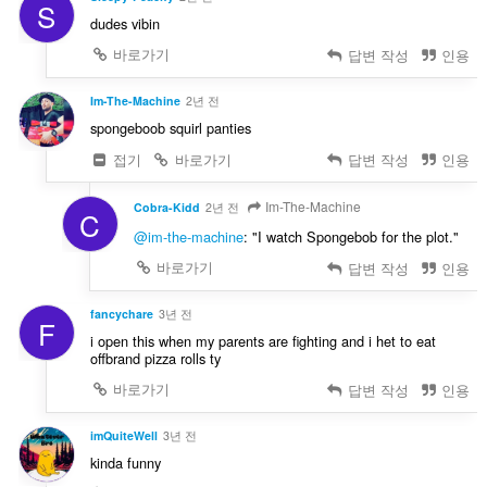
S
dudes vibin
바로가기
답변 작성
인용
Im-The-Machine
2년 전
spongeboob squirl panties
접기
바로가기
답변 작성
인용
Im-The-Machine
Cobra-Kidd
2년 전
C
@im-the-machine
: "I watch Spongebob for the plot."
바로가기
답변 작성
인용
fancychare
3년 전
F
i open this when my parents are fighting and i het to eat
offbrand pizza rolls ty
바로가기
답변 작성
인용
imQuiteWell
3년 전
kinda funny