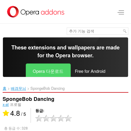
메
인
콘
텐
츠
로
건
너
These extensions and wallpapers are made
뜀
for the
Opera browser
.
Opera 다운로드
Free for Android
홈
배경무늬
SpongeBob Dancing‎
SpongeBob Dancing
x-at
프로필
4.8
등급
/ 5
총 등급 수:
328