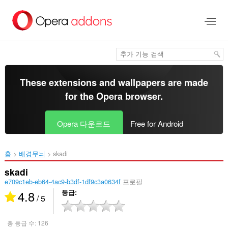
메
인
콘
텐
츠
로
건
너
These extensions and wallpapers are made
뜀
for the
Opera browser
.
Opera 다운로드
Free for Android
홈
배경무늬
skadi‎
skadi
e709c1eb-eb64-4ac9-b3df-1df9c3a0634f
프로필
4.8
등급
/ 5
총 등급 수:
126