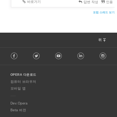
바로가기
답변 작성
인용
포럼 스레드 보기
위
F
Facebook
Twitter
Youtube
LinkedIn
Instag
o
l
l
o
OPERA 다운로드
w
O
컴퓨터 브라우저
p
모바일 앱
e
r
a
Dev.Opera
Beta 버전