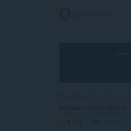
메
인
콘
텐
츠
로
건
너
뜀
These 
홈
배경무늬
Princess Connect! Re:Dive 
Princess Connect! Re:Dive -
7170feaa-9116-452d-a99b-baf1d083638a
4.7
등급
/ 5
총 등급 수:
62