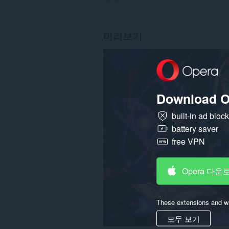
미리보기
Download O
built-in ad bloc
battery saver
free VPN
Opera 다운
These extensions and wa
모두 보기