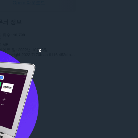
Opera 다운로드
무늬 정보
 횟수
10,798
0
0 MB
x
데이트 일
2022년 10월 3일
스
Copyright 2022 7170feaa-9116-452d-a99b-baf1d083638a