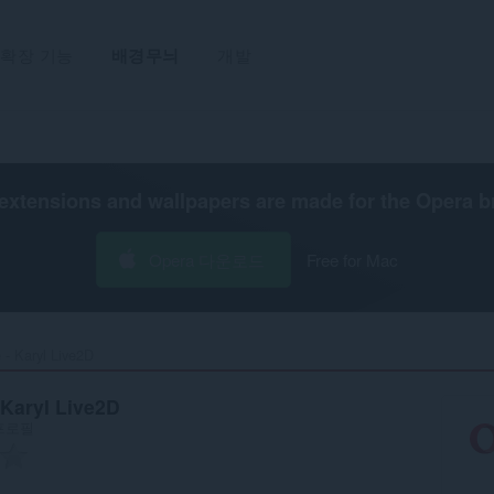
확장 기능
배경무늬
개발
extensions and wallpapers are made for the
Opera b
Opera 다운로드
Free for Mac
- Karyl Live2D‎
 Karyl Live2D
프로필