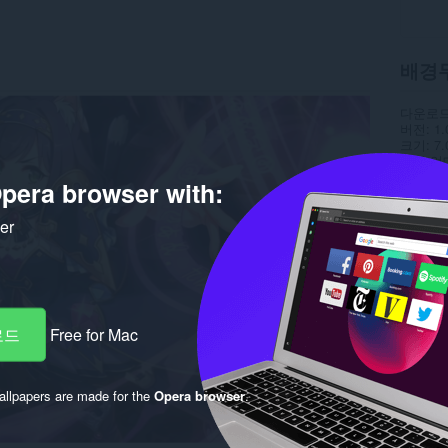
배경
다운로드
버전
1.
크기
7.
최종 업
라이선
pera browser with:
ker
로드
Free for Mac
llpapers are made for the
Opera browser
.