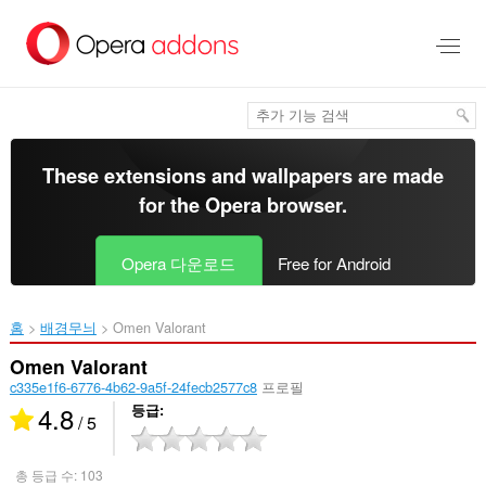
메
인
콘
텐
츠
로
건
너
These extensions and wallpapers are made
뜀
for the
Opera browser
.
Opera 다운로드
Free for Android
홈
배경무늬
Omen Valorant‎
Omen Valorant
c335e1f6-6776-4b62-9a5f-24fecb2577c8
프로필
4.8
등급
/ 5
총 등급 수:
103