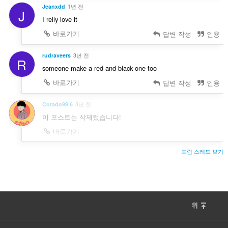
Jeanxdd
1년 전
J
I relly love it
바로가기
답변 작성
인용
rudraveers
3년 전
R
someone make a red and black one too
바로가기
답변 작성
인용
Corado99 6
3년 전
이 포스트는 삭제됐습니다!
바로가기
포럼 스레드 보기
위
F