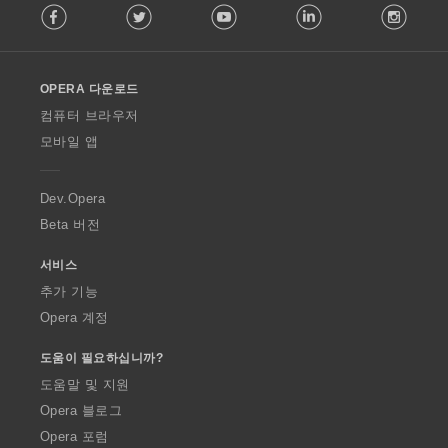
Facebook
Twitter
Youtube
LinkedIn
Instag
o
l
l
o
OPERA 다운로드
w
O
컴퓨터 브라우저
p
모바일 앱
e
r
a
Dev.Opera
Beta 버전
서비스
추가 기능
Opera 계정
도움이 필요하십니까?
도움말 및 지원
Opera 블로그
Opera 포럼