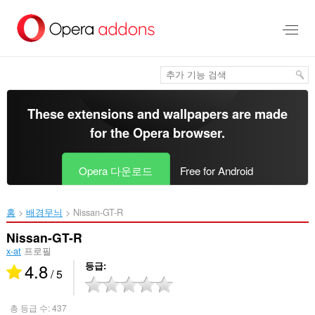
메
인
콘
텐
츠
로
건
너
These extensions and wallpapers are made
뜀
for the
Opera browser
.
Opera 다운로드
Free for Android
홈
배경무늬
Nissan-GT-R‎
Nissan-GT-R
x-at
프로필
4.8
등급
/ 5
총 등급 수:
437