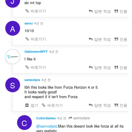
J
slc mt top
바로가기
답변 작성
인용
aaroz
4년 전
A
10/10
바로가기
답변 작성
인용
Oaklomon99YT
4년 전
I like it
바로가기
답변 작성
인용
samoelpis
4년 전
S
tbh this looks like from Forza Horizon 4 or 5.
It looks really good!
and respect if it isn't from Forza
접기
바로가기
답변 작성
인용
samoelpis
CubicGames
4년 전
C
@samoelpis
:Man this doesnt look like forza at all its
very realistic