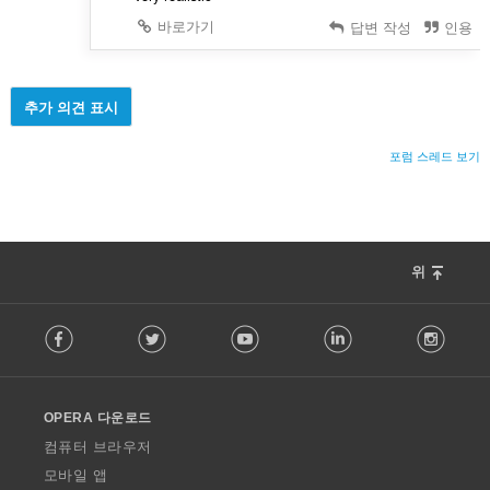
바로가기
답변 작성
인용
추가 의견 표시
포럼 스레드 보기
위
F
Facebook
Twitter
Youtube
LinkedIn
Instag
o
l
l
o
OPERA 다운로드
w
O
컴퓨터 브라우저
p
모바일 앱
e